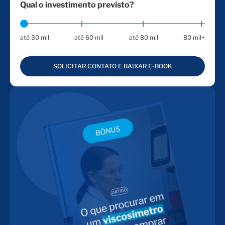
Qual o investimento previsto?
até 30 mil
até 60 mil
até 80 mil
80 mil+
SOLICITAR CONTATO E BAIXAR E-BOOK