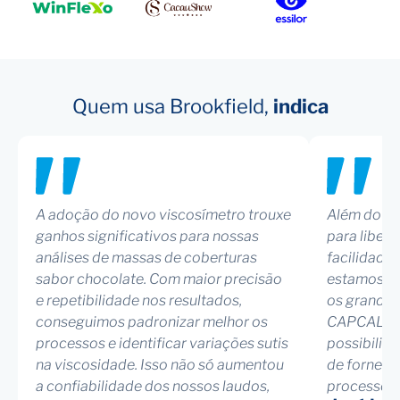
Quem usa Brookfield,
indica
A adoção do novo viscosímetro trouxe
Além do co
ganhos significativos para nossas
para libera
análises de massas de coberturas
facilidade 
sabor chocolate. Com maior precisão
estamos m
e repetibilidade nos resultados,
os grandes
conseguimos padronizar melhor os
CAPCALC a
processos e identificar variações sutis
possibilid
na viscosidade. Isso não só aumentou
de fornece
a confiabilidade dos nossos laudos,
processos 