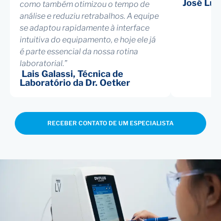
José Luiz
como também otimizou o tempo de
análise e reduziu retrabalhos. A equipe
se adaptou rapidamente à interface
intuitiva do equipamento, e hoje ele já
é parte essencial da nossa rotina
laboratorial.”
Lais Galassi, Técnica de
Laboratório da Dr. Oetker
RECEBER CONTATO DE UM ESPECIALISTA