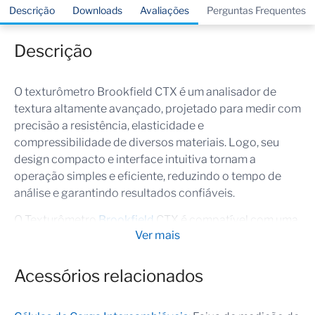
Descrição
Downloads
Avaliações
Perguntas Frequentes
Descrição
O texturômetro Brookfield CTX é um analisador de
textura altamente avançado, projetado para medir com
precisão a resistência, elasticidade e
compressibilidade de diversos materiais. Logo, seu
design compacto e interface intuitiva tornam a
operação simples e eficiente, reduzindo o tempo de
análise e garantindo resultados confiáveis.
O Texturômetro
Brookfield
CTX é compatível com uma
Ver mais
ampla variedade de sondas e acessórios, permitindo
personalização para diferentes aplicações industriais.
Portanto, sua integração com o software
Texture Pro
Acessórios relacionados
possibilita análise detalhada e relatórios completos.
Taxa de saída de dados de 500 Hz, lança estendida