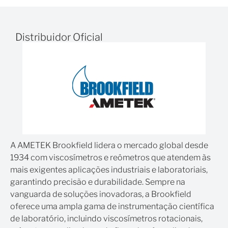
Alta precisão: a taxa de saída de dados de 500 Hz
captura o momento exato em que há uma mudança
na amostra
Distribuidor Oficial
A opção de três mesas de base ajustáveis confere a
versatilidade do teste de amostras
Compatível com a norma FDA 21 CFR e com o
software opcional Texture Pro
A AMETEK Brookfield lidera o mercado global desde
1934 com viscosímetros e reômetros que atendem às
mais exigentes aplicações industriais e laboratoriais,
garantindo precisão e durabilidade. Sempre na
vanguarda de soluções inovadoras, a Brookfield
oferece uma ampla gama de instrumentação científica
de laboratório, incluindo viscosímetros rotacionais,