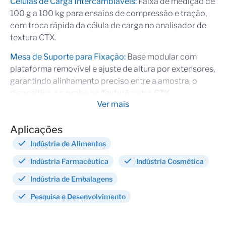
Células de Carga Intercambiáveis:
Faixa de medição de
com deslocamento de até 280 mm, células de carga
100 g a 100 kg para ensaios de compressão e tração,
intercambiáveis de 100g a 100 kg, compatível com
com troca rápida da célula de carga no analisador de
software Texture Pro, precisão de ±0,1% da velocidade
textura CTX.
definida.
Mesa de Suporte para Fixação:
Base modular com
plataforma removível e ajuste de altura por extensores,
Texturômetro Brookfield CTX –
garantindo alinhamento preciso entre a amostra, o
Recursos e benefícios
dispositivo e a probe no Texturômetro CTX.
Ver mais
Mesa de Suporte Rotativa:
Base com ajuste de altura
Fornece uma visão real sobre as propriedades
para posicionamento preciso da amostra e
Aplicações
físicas
alinhamento com a probe durante ensaios de textura
Indústria de Alimentos
Células de carga intercambiáveis para melhor
no Texturômetro CTX.
flexibilidade, assim com oito opções que variam de
Indústria Farmacêutica
Indústria Cosmética
100g a 100kg
Indústria de Embalagens
Tela de fácil leitura e controles intuitivos fáceis de
usar
Pesquisa e Desenvolvimento
Deslocamento estendido de até 280 mm para testes
de maior alcance