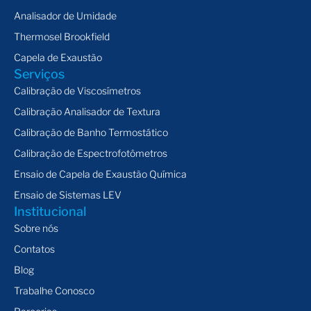
supervisão inteligente.
Analisador de Umidade
Atendimento às normas mais exigentes, como FDA
Thermosel Brookfield
CFR21 Part 11.
Capela de Exaustão
Serviços
Consultoria e Treinamento
Calibração de Viscosímetros
Calibração Analisador de Textura
Capacite sua equipe e maximize o potencial dos seus
Calibração de Banho Termostático
equipamentos com nossos serviços de consultoria e
treinamentos técnicos:
Calibração de Espectrofotômetros
Ensaio de Capela de Exaustão Química
Desenvolvimento de métodos personalizados para
viscosímetros, texturômetros e espectrofotômetros.
Ensaio de Sistemas LEV
Institucional
Criação de procedimentos operacionais padrão (POPs).
Sobre nós
Suporte técnico para sistemas de exaustão e controle
Contatos
ambiental.
Blog
Instrumentos de Alta Precisão
Trabalhe Conosco