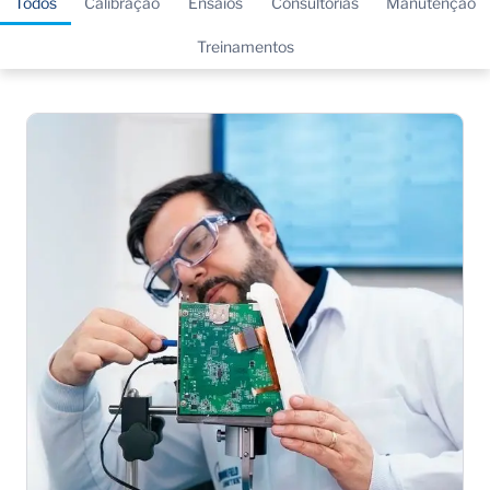
Todos
Calibração
Ensaios
Consultorias
Manutenção
Treinamentos