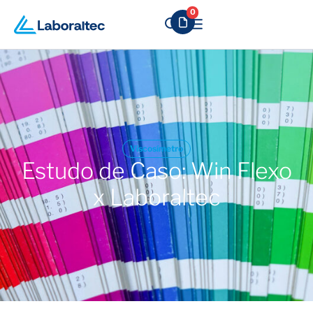
0
Viscosímetro
Estudo de Caso: Win Flexo
x Laboraltec