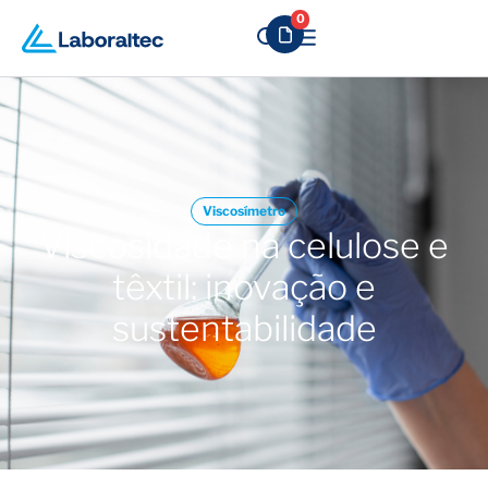
0
Viscosímetro
Viscosidade na celulose e
têxtil: inovação e
sustentabilidade