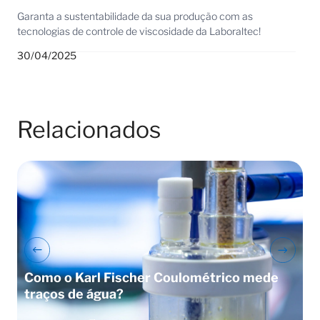
Garanta a sustentabilidade da sua produção com as
tecnologias de controle de viscosidade da Laboraltec!
30/04/2025
Relacionados
Como o Karl Fischer Coulométrico mede
C
traços de água?
t