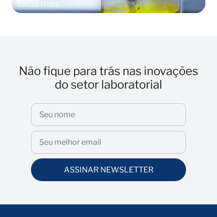
Saiba mais
S
Não fique para trás nas inovações
do setor laboratorial
ASSINAR NEWSLETTER