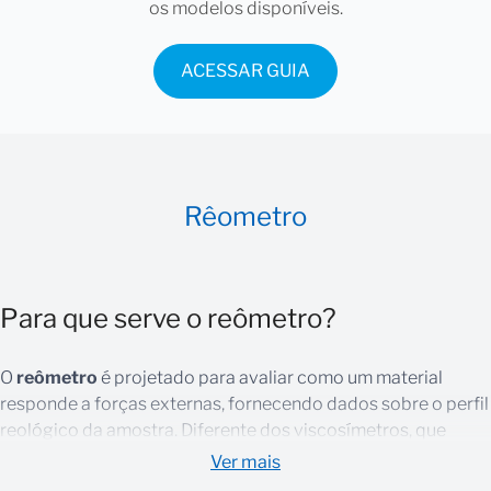
os modelos disponíveis.
ACESSAR GUIA
Rêometro
Para que serve o reômetro?
O
reômetro
é projetado para avaliar como um material
responde a forças externas, fornecendo dados sobre o perfil
reológico da amostra. Diferente dos viscosímetros, que
medem apenas a viscosidade em uma condição fixa, o
Ver mais
reômetro oferece uma visão completa do comportamento