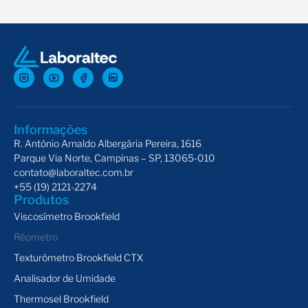
reológico, sendo fundamental para setores como
farmacêutico, alimentício, químico e cosmético.
Reômetros: precisão e controle
avançado
A AMETEK Brookfield é referência global em
reômetros
,
Informações
R. Antônio Arnaldo Albergária Pereira, 1616
oferecendo equipamentos de alta precisão para análise
Parque Via Norte, Campinas – SP, 13065-010
reológica. Os reômetros são amplamente utilizados para
contato@laboraltec.com.br
medir o perfil reológico em diferentes taxas de
+55 (19) 2121-2274
cisalhamento, proporcionando compreensão detalhada
Produtos
sobre o comportamento do material em condições reais de
Viscosímetro Brookfield
processamento.
Rêometro
Texturômetro Brookfield CTX
Modelo RSX: versatilidade para aplicações
Analisador de Umidade
complexas
Thermosel Brookfield