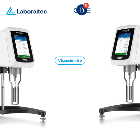
0
Viscosímetro
Como obter a melhor
condição de análise do seu
viscosímetro?