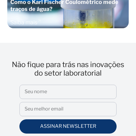
Como o Karl Fischer Coulométrico mede
C
traços de água?
t
Saiba mais
S
Não fique para trás nas inovações
do setor laboratorial
ASSINAR NEWSLETTER