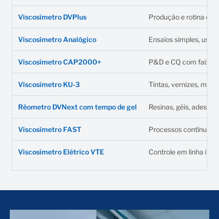
Viscosímetro DVPlus
Produção e rotina co
Viscosímetro Analógico
Ensaios simples, uso b
Viscosímetro CAP2000+
P&D e CQ com faixa t
Viscosímetro KU-3
Tintas, vernizes, med
Rêometro DVNext com tempo de gel
Resinas, géis, adesivo
Viscosímetro FAST
Processos contínuos 
Viscosímetro Elétrico VTE
Controle em linha indus