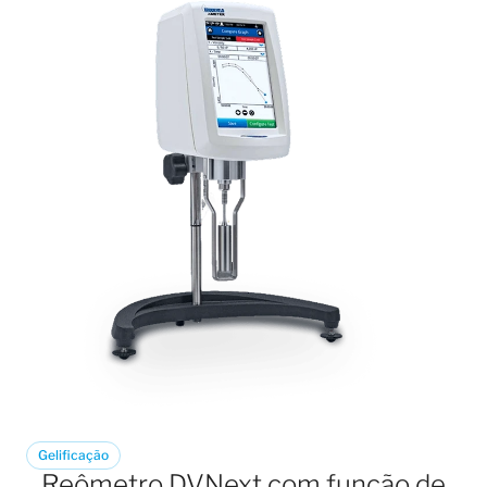
Gelificação
Reômetro DVNext com função de