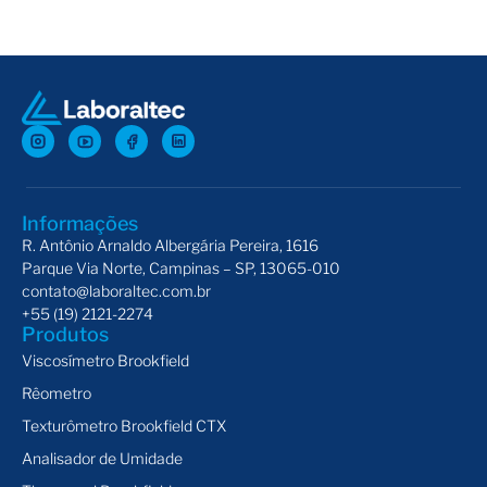
Banho Termostático Brookfield TC-150
Ban
Informações
R. Antônio Arnaldo Albergária Pereira, 1616
Parque Via Norte, Campinas – SP, 13065-010
contato@laboraltec.com.br
+55 (19) 2121-2274
Produtos
Viscosímetro Brookfield
Rêometro
Texturômetro Brookfield CTX
Analisador de Umidade