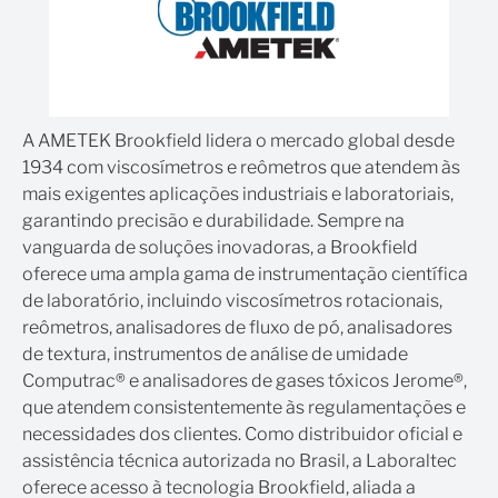
Faixa de temperatura ajustável entre -20 °C e +200
°C
Controle digital avançado para ajuste fino da
temperatura
A AMETEK Brookfield lidera o mercado global desde
Alta estabilidade térmica com precisão de ±0,01 °C
1934 com viscosímetros e reômetros que atendem às
Bomba circuladora integrada para homogeneização
mais exigentes aplicações industriais e laboratoriais,
Compatível com viscosímetros e reômetros
garantindo precisão e durabilidade. Sempre na
Brookfield
vanguarda de soluções inovadoras, a Brookfield
Design robusto e durável para uso em laboratório
oferece uma ampla gama de instrumentação científica
Disponibilidade de operação autônoma, sem
de laboratório, incluindo viscosímetros rotacionais,
necessidade de uso de água da torneira
reômetros, analisadores de fluxo de pó, analisadores
Fácil controle do ponto de ajuste
de textura, instrumentos de análise de umidade
A configuração permite que a medição da
Computrac® e analisadores de gases tóxicos Jerome®,
viscosidade seja feita diretamente no banho, assim
que atendem consistentemente às regulamentações e
acomodando um béquer de 600 ml
necessidades dos clientes. Como distribuidor oficial e
A versão do controlador programável foi projetada
assistência técnica autorizada no Brasil, a Laboraltec
para automatizar o controle de temperatura da
oferece acesso à tecnologia Brookfield, aliada a
amostra