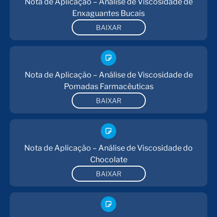
Nota de Aplicação – Análise de Viscosidade de
Especificações
Enxaguantes Bucais
Para temperaturas superiores a 80°C, entre em
BAIXAR
contato com a Laboraltec para recomendações de
Fuidos.
Nota de Aplicação – Análise de Viscosidade de
Observações
Pomadas Farmacêuticas
Especifique a voltagem e a frequência ao fazer o
BAIXAR
pedido.
A estabilidade da temperatura pode variar
dependendo do volume do banho, área de
superfície, isolamento e tipo de fluido.
Nota de Aplicação – Análise de Viscosidade do
Chocolate
BAIXAR