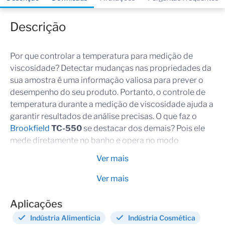
Descrição
Por que controlar a temperatura para medição de
viscosidade? Detectar mudanças nas propriedades da
sua amostra é uma informação valiosa para prever o
desempenho do seu produto. Portanto, o controle de
temperatura durante a medição de viscosidade ajuda a
garantir resultados de análise precisas. O que faz o
Brookfield
TC-550
se destacar dos demais? Pois ele
mede diretamente no banho e opera no modo
autônomo.
Ver mais
Logo, o Brookfield TC-550 é um equipamento
Ver mais
essencial para o controle térmico de amostras em
análises laboratoriais. Dessa forma, projetado para
Aplicações
garantir alta precisão e estabilidade, ele mantém a
Indústria Alimentícia
Indústria Cosmética
temperatura ideal para medições de viscosidade e