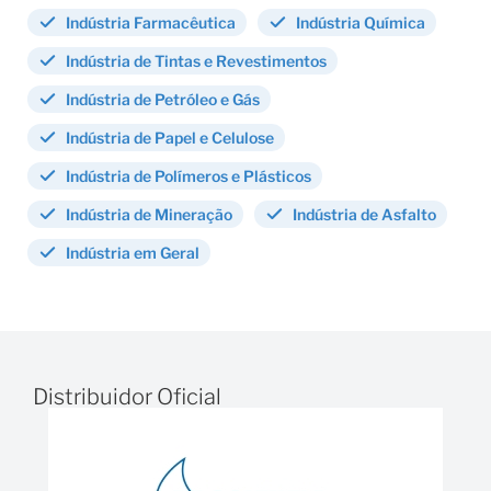
reologia.
Indústria Farmacêutica
Indústria Química
Com uma faixa de operação ampla e controle
Indústria de Tintas e Revestimentos
eletrônico avançado, o
Brookfield TC-550
assegura
Indústria de Petróleo e Gás
uniformidade térmica, minimizando variações nos
testes e proporcionando resultados confiáveis. Assim,
Indústria de Papel e Celulose
sua bomba circuladora integrada distribui o calor de
Indústria de Polímeros e Plásticos
forma homogênea, evitando gradientes de
temperatura.
Indústria de Mineração
Indústria de Asfalto
Indústria em Geral
Nesse sentido, com faixa de temperatura de -20°C a
+200°C, estabilidade térmica de até ±0,01°C,
capacidade de 7 litros, bombas circuladoras
integradas, operação autônoma ou programável,
compatível com software RheocalcT.
Distribuidor Oficial
Brookfield TC-550 veja os seus
recursos