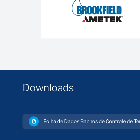
Brookfield TC-150 seus recursos 
Faixa de temperatura ajustável entre -20 °C e +
O Brookfield TC-150 conta com controle digital
Alta estabilidade térmica com precisão de ±0,01
Bomba circuladora integrada para homogeneiz
É compatível com
viscosímetros
e
reômetros
Br
Design robusto e durável para uso em laboratór
Disponibilidade de operação autônoma, sem nec
Downloads
Fácil controle do ponto de ajuste
A configuração permite que a medição da viscos
assim acomodando um béquer de 600 ml
A versão do controlador programável foi projet
temperatura da amostra
Folha de Dados Banhos de Controle de Te
Bombas circuladoras integradas para dispositiv