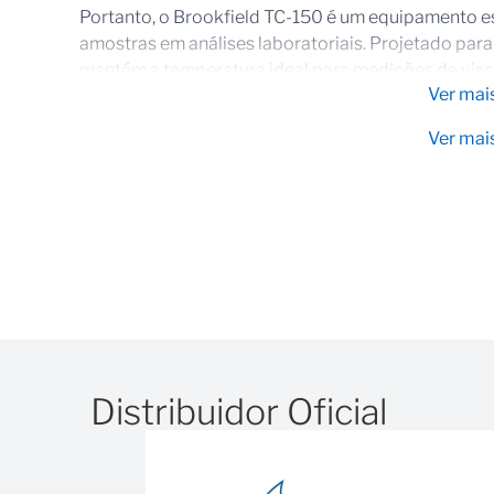
Portanto, o Brookfield TC-150 é um equipamento es
amostras em análises laboratoriais. Projetado para g
mantém a temperatura ideal para medições de visc
Ver mai
faixa de operação ampla e controle eletrônico ava
uniformidade térmica, minimizando variações nos 
Ver mai
confiáveis.
Assim, o
Brookfield TC-150
conta com sua bomba ci
forma homogênea, evitando gradientes de tempera
+200°C, estabilidade térmica de até ±0,01°C, capac
integradas, operação autônoma ou programável, c
Características e benefícios do p
Distribuidor Oficial
O Brookfield TC-150 compacto – adequado par
Bomba de circulação integrada
Serpentina de resfriamento de água da torneira 
Para uso com dispositivos com camisa de circu