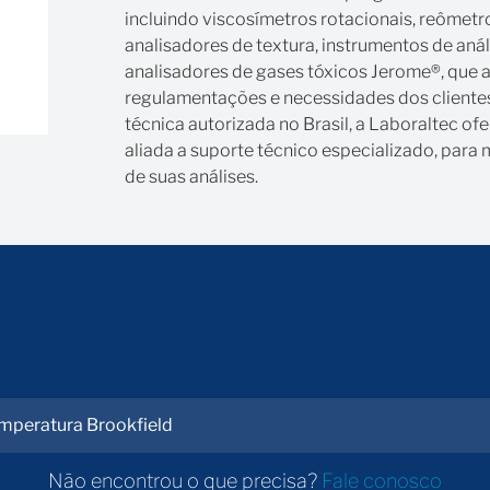
incluindo viscosímetros rotacionais, reômetro
analisadores de textura, instrumentos de an
e benefícios
analisadores de gases tóxicos Jerome®, que
regulamentações e necessidades dos clientes.
técnica autorizada no Brasil, a Laboraltec of
200 °C
aliada a suporte técnico especializado, par
 avançado para ajuste fino da temperatura
de suas análises.
 °C
ação
ookfield
io
essidade de uso de água da torneira
idade seja feita diretamente no banho,
ada para automatizar o controle de
mperatura Brookfield
os externos
Não encontrou o que precisa?
Fale conosco