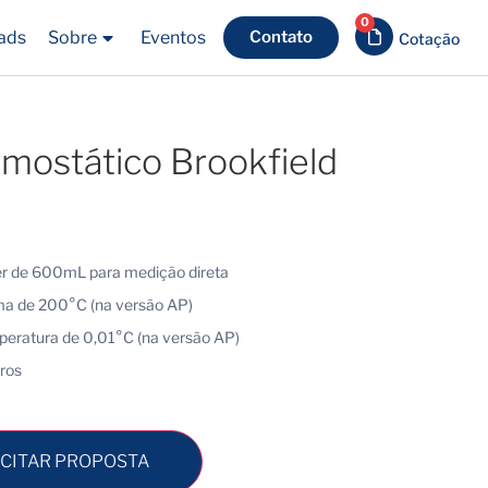
0
ads
Sobre
Eventos
Contato
mostático Brookfield
 de 600mL para medição direta
a de 200°C (na versão AP)
peratura de 0,01°C (na versão AP)
tros
ICITAR PROPOSTA