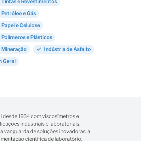
e Tintas e Revestimentos
e Petróleo e Gás
e Papel e Celulose
e Polímeros e Plásticos
e Mineração
Indústria de Asfalto
m Geral
l desde 1934 com viscosímetros e
cações industriais e laboratoriais,
na vanguarda de soluções inovadoras, a
mentação científica de laboratório,