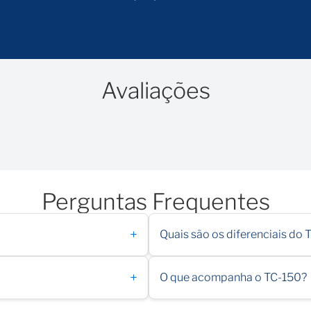
friamento de água da torneira integrado ou
 -20 °C.
Avaliações
 contato com a Laboraltec para
o pedido.
a temperatura ambiente, a menos que seja
Perguntas Frequentes
endendo do volume do banho, área de
+
Quais são os diferenciais do
+
O que acompanha o TC-150?