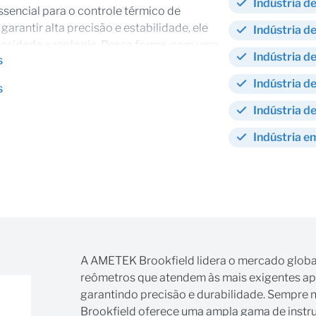
Indústria d
sencial para o controle térmico de
arantir alta precisão e estabilidade, ele
Indústria d
osidade e reologia. Dessa forma, com uma
Indústria d
s
nçado, o Brookfield TC-150 assegura
testes e proporcionando resultados
Indústria d
s
Indústria d
rculadora integrada distribui o calor de
Indústria e
tura. Com faixa de temperatura de -20°C a
idade de 7 litros, bombas circuladoras
ompatível com software RheocalcT.
roduto o Brookfield TC-150
a pequenos espaços
A AMETEK Brookfield lidera o mercado globa
reômetros que atendem às mais exigentes apli
integrada
garantindo precisão e durabilidade. Sempre 
lação água
Brookfield oferece uma ampla gama de instru