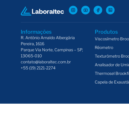
Informações
Produtos
R. Antônio Arnaldo Albergária
Viscosímetro Broo
Pereira, 1616
Rêometro
Parque Via Norte, Campinas – SP,
13065-010
Texturômetro Broo
contato@laboraltec.com.br
Analisador de Um
+55 (19) 2121-2274
Thermosel Brookfi
Capela de Exaust