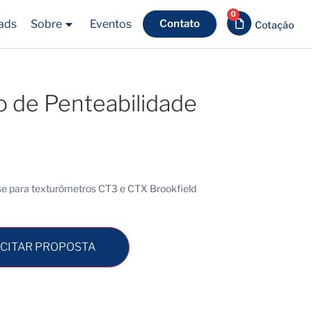
0
ads
Sobre
Eventos
Contato
o de Penteabilidade
ise para texturômetros CT3 e CTX Brookfield
ICITAR PROPOSTA