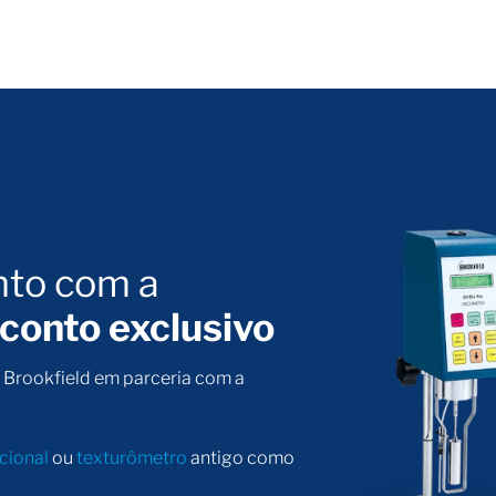
nto com a
conto exclusivo
a Brookfield em parceria com a
acional
ou
texturômetro
antigo como