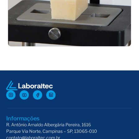
Dispositivo com Placa de Cisalhamento com Fio
Dis
Informações
R. Antônio Arnaldo Albergária Pereira, 1616
Parque Via Norte, Campinas – SP, 13065-010
contato@laboraltec.com.br