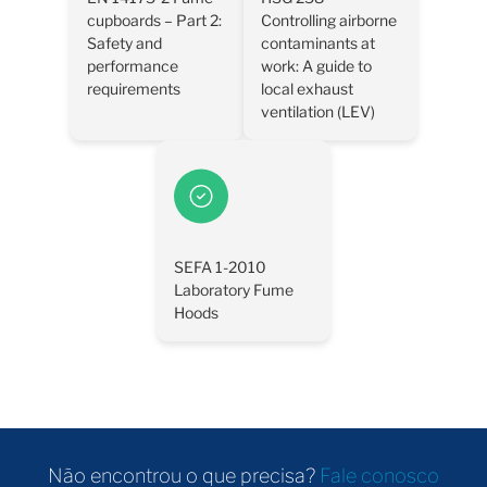
cupboards – Part 2:
Controlling airborne
Safety and
contaminants at
performance
work: A guide to
requirements
local exhaust
ventilation (LEV)
SEFA 1-2010
Laboratory Fume
Hoods
Não encontrou o que precisa?
Fale conosco