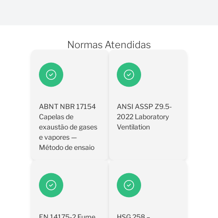
Normas Atendidas
ABNT NBR 17154
ANSI ASSP Z9.5-
Capelas de
2022 Laboratory
exaustão de gases
Ventilation
e vapores —
Método de ensaio
EN 14175-2 Fume
HSG 258 –