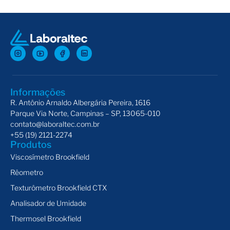
Atuador Eletrônico Rápido AER
Mon
Informações
R. Antônio Arnaldo Albergária Pereira, 1616
Parque Via Norte, Campinas – SP, 13065-010
contato@laboraltec.com.br
+55 (19) 2121-2274
Produtos
Viscosímetro Brookfield
Rêometro
Texturômetro Brookfield CTX
Analisador de Umidade
Thermosel Brookfield