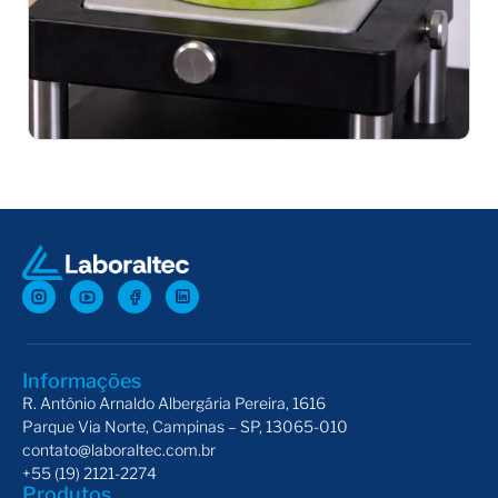
Probes Magness-Taylor
Dis
Informações
R. Antônio Arnaldo Albergária Pereira, 1616
Parque Via Norte, Campinas – SP, 13065-010
contato@laboraltec.com.br
+55 (19) 2121-2274
Produtos