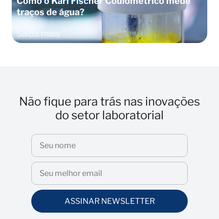
Como o Karl Fischer Coulométrico mede
C
traços de água?
t
Saiba mais
S
Não fique para trás nas inovações
do setor laboratorial
ASSINAR NEWSLETTER