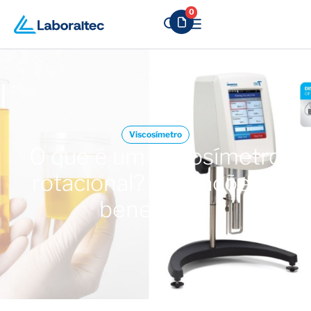
0
Viscosímetro
O que é um viscosímetro
rotacional? Aplicações e
benefícios!