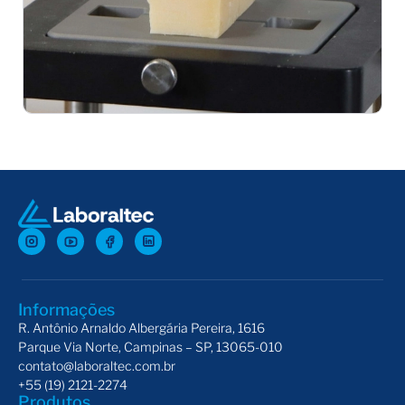
Dispositivo com Placa de Cisalhamento com Fio
Disp
Informações
R. Antônio Arnaldo Albergária Pereira, 1616
Parque Via Norte, Campinas – SP, 13065-010
contato@laboraltec.com.br
+55 (19) 2121-2274
Produtos