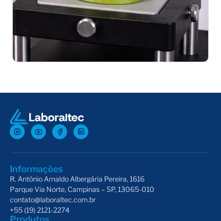
Probes Magness-Taylor
Dis
Informações
R. Antônio Arnaldo Albergária Pereira, 1616
Parque Via Norte, Campinas – SP, 13065-010
contato@laboraltec.com.br
+55 (19) 2121-2274
Produtos