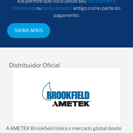
Ele permite que você utilize seu
viscosímetro
rotacional
ou
texturômetro
antigo como parte do
pagamento.
SAIBA MAIS
Distribuidor Oficial
A AMETEK Brookfield lidera o mercado global desde