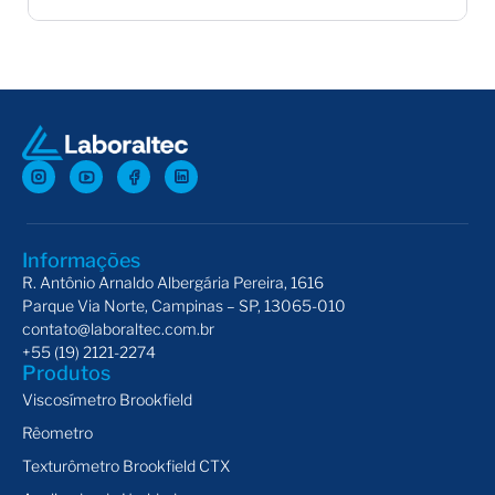
Fluido Padrão de Óleo para Viscosímetros Krebs
Flu
Informações
R. Antônio Arnaldo Albergária Pereira, 1616
Parque Via Norte, Campinas – SP, 13065-010
contato@laboraltec.com.br
+55 (19) 2121-2274
Produtos
Viscosímetro Brookfield
Rêometro
Texturômetro Brookfield CTX