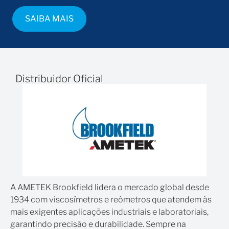
compra com a opção de acoplamento magnético dos
spindles.
SAIBA MAIS
Tal opção permite que eles sejam rapidamente fixados
e removidos, além de ajudar a evitar danos causados
por trocas frequentes ou manipulação por vários
usuários. Logo, um adaptador de acoplamento
Distribuidor Oficial
especial possibilita o uso de spindles magnéticos.
Nota: Você deve adquirir a opção de acoplamento
magnético dos spindles junto com todos os
viscosímetros e reômetros que utilizam esse tipo de
conexão.
A AMETEK Brookfield lidera o mercado global desde
1934 com viscosímetros e reômetros que atendem às
mais exigentes aplicações industriais e laboratoriais,
garantindo precisão e durabilidade. Sempre na