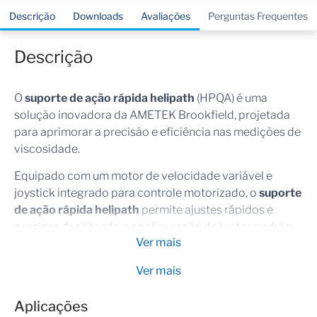
Descrição
Downloads
Avaliações
Perguntas Frequentes
Descrição
O
suporte de ação rápida helipath
(HPQA) é uma
solução inovadora da AMETEK Brookfield, projetada
para aprimorar a precisão e eficiência nas medições de
viscosidade.
Equipado com um motor de velocidade variável e
joystick integrado para controle motorizado, o
suporte
de ação rápida helipath
permite ajustes rápidos e
precisos, facilitando a configuração de testes padrão
Ver mais
de viscosidade.
Ver mais
Seu movimento helicoidal é ideal para medir
substâncias tixotrópicas, como tintas, corantes e tintas
Aplicações
litográficas, eliminando problemas de canalização