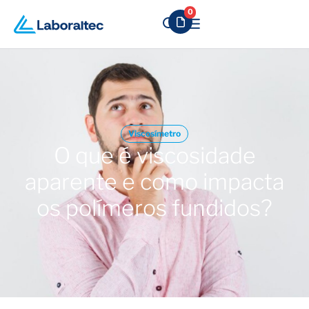
0
Viscosímetro
O que é viscosidade
aparente e como impacta
os polímeros fundidos?