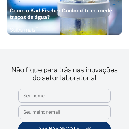
Como o Karl Fischer Coulométrico mede
C
traços de água?
t
Saiba mais
S
Não fique para trás nas inovações
do setor laboratorial
ASSINAR NEWSLETTER