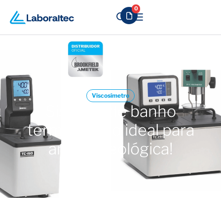
0
Viscosímetro
Sistema de banho
termostático ideal para
análise reológica!