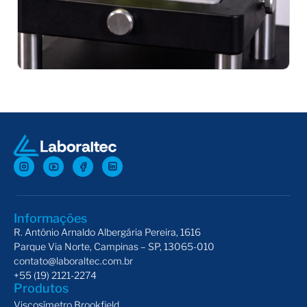
Probes Magness-Taylor
Disp
Informações
R. Antônio Arnaldo Albergária Pereira, 1616
Parque Via Norte, Campinas – SP, 13065-010
contato@laboraltec.com.br
+55 (19) 2121-2274
Produtos
Viscosímetro Brookfield