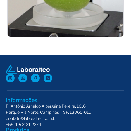
Dispositivo de Suporte Circular
Dis
Informações
R. Antônio Arnaldo Albergária Pereira, 1616
Parque Via Norte, Campinas – SP, 13065-010
contato@laboraltec.com.br
+55 (19) 2121-2274
Produtos