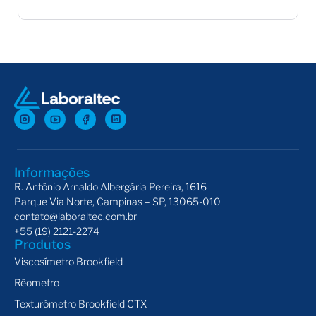
Spindle para Viscosímetro Brookfield CAP
Ada
Informações
R. Antônio Arnaldo Albergária Pereira, 1616
Parque Via Norte, Campinas – SP, 13065-010
contato@laboraltec.com.br
+55 (19) 2121-2274
Produtos
Viscosímetro Brookfield
Rêometro
Texturômetro Brookfield CTX