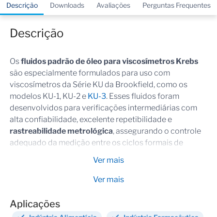
Descrição
Downloads
Avaliações
Perguntas Frequentes
Descrição
Os
fluidos padrão de óleo para viscosímetros Krebs
são especialmente formulados para uso com
viscosímetros da Série KU da Brookfield, como os
modelos KU-1, KU-2 e
KU-3
. Esses fluidos foram
desenvolvidos para verificações intermediárias com
alta confiabilidade, excelente repetibilidade e
rastreabilidade metrológica
, assegurando o controle
adequado da medição entre os ciclos formais de
calibração.
Ver mais
Ver mais
Diferenciais Técnicos
Aplicações
Alta precisão