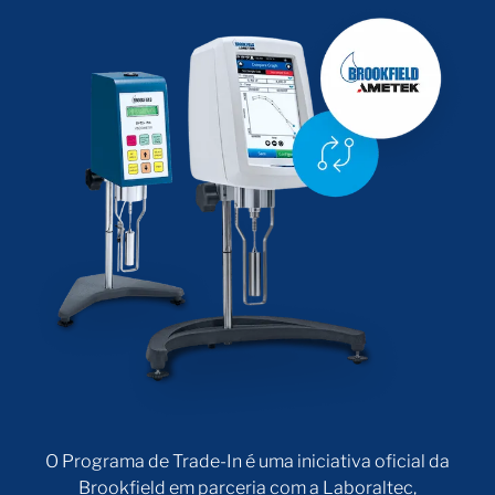
Especificações
Fluidos de Óleo para Viscosímetro Krebs
Código
Viscosidade nominal
Temperatura
Brookfield
(unidades Krebs)
(°C)
KU61
61
25 °C
KU73
73
25 °C
KU87
87
25 °C
KU99
99
25 °C
KU106
106
25 °C
Tem dúvidas sobre qual fluido padrão de viscosidade é
ideal para a verificação do seu instrumento? Fale com o
nosso time técnico. Estamos prontos para ajudar na
O Programa de Trade-In é uma iniciativa oficial da
definição do padrão mais adequado ao seu processo.
Brookfield em parceria com a Laboraltec,