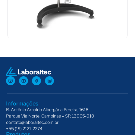
Viscosímetro Brookfield DV2Plus
VTE 
Informações
R. Antônio Arnaldo Albergária Pereira, 1616
Parque Via Norte, Campinas – SP, 13065-010
contato@laboraltec.com.br
+55 (19) 2121-2274
Produtos