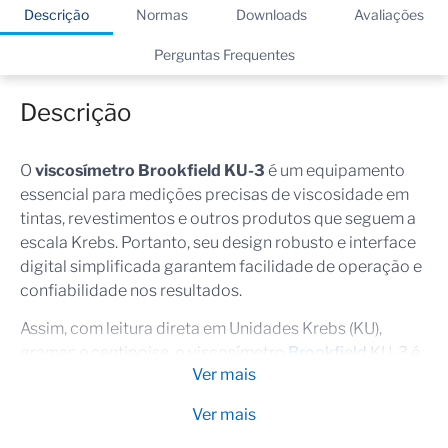
Descrição
Normas
Downloads
Avaliações
Perguntas Frequentes
Descrição
O
viscosímetro Brookfield KU-3
é um equipamento
essencial para medições precisas de viscosidade em
tintas, revestimentos e outros produtos que seguem a
escala Krebs. Portanto, seu design robusto e interface
digital simplificada garantem facilidade de operação e
confiabilidade nos resultados.
Assim, com leitura direta em Unidades Krebs (KU),
gramas e centipoise, o viscosímetro
Brookfield
KU-3 é
Ver mais
ideal para laboratórios que necessitam de medições
rápidas e precisas, assegurando consistência na
Ver mais
formulação de produtos.