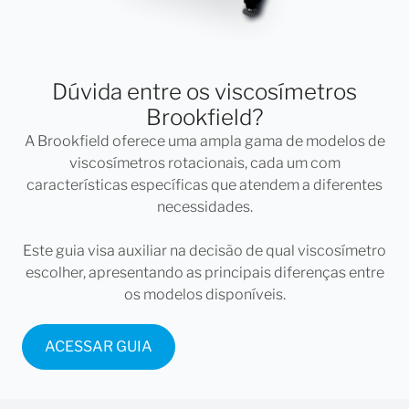
Explicações sobre as unidades de medidas
Unidades Krebs (KU): Para medir a viscosidade de
Dúvida entre os viscosímetros
tintas e revestimentos.
Brookfield?
Gramas: Para avaliar a resistência ao cisalhamento.
A Brookfield oferece uma ampla gama de modelos de
Centipoise (cP): Para conversão direta da
viscosímetros rotacionais, cada um com
viscosidade.
características específicas que atendem a diferentes
necessidades.
Viscosímetro Brookfield KU-3 e suas
Este guia visa auxiliar na decisão de qual viscosímetro
especificações
escolher, apresentando as principais diferenças entre
os modelos disponíveis.
Faixa de Medição:
40 – 141 KU
ACESSAR GUIA
32 – 1.099 g
27 – 5.274 cP*