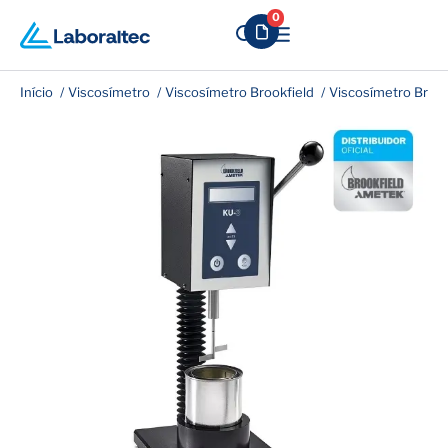
0
Início
Viscosímetro
Viscosímetro Brookfield
Viscosímetro Brook