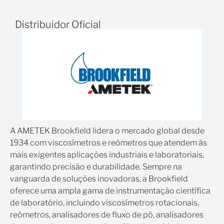
Precisão: ±1% da faixa total
Repetibilidade: ±0,5% da faixa total
Distribuidor Oficial
Velocidade: 200 RPM ± 0,1 rpm
Peso Líquido: 8,2 kg
Peso Bruto: 10,2 kg
Dimensões: 53,34 x 30,48 x 43,18 cm (Caixa)
Ambiente de Operação: Temperatura: 0°C a 40°C
Umidade: 0% – 80% U.R., atmosfera não
condensante
Classificação de Proteção: IP20
A escala em centipoise é apenas para referência. Não
A AMETEK Brookfield lidera o mercado global desde
utilizar para calibração.
1934 com viscosímetros e reômetros que atendem às
mais exigentes aplicações industriais e laboratoriais,
garantindo precisão e durabilidade. Sempre na
vanguarda de soluções inovadoras, a Brookfield
oferece uma ampla gama de instrumentação científica
de laboratório, incluindo viscosímetros rotacionais,
reômetros, analisadores de fluxo de pó, analisadores