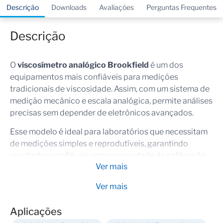
Descrição
Downloads
Avaliações
Perguntas Frequentes
Descrição
O
viscosímetro analógico Brookfield
é um dos
equipamentos mais confiáveis para medições
tradicionais de viscosidade. Assim, com um sistema de
medição mecânico e escala analógica, permite análises
precisas sem depender de eletrônicos avançados.
Esse modelo é ideal para laboratórios que necessitam
de medições simples e reprodutíveis, garantindo
resultados confiáveis sem necessidade de calibração
Ver mais
digital. Portanto, sua construção robusta assegura
longa vida útil e resistência em ambientes de alta
Ver mais
demanda.
Aplicações
Dessa forma, sua operação manual com escala
analógica, permite uma precisão de ±1% da faixa de