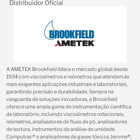
Distribuidor Oficial
Suporte técnico Nacional
Como distribuidores da
AMETEK Brookfield
,
oferecemos suporte técnico especializado para que
nossos clientes possam aproveitar ao máximo todos
os recursos do seu instrumento.
Para conhecer mais sobre a linha completa de
viscosímetros rotacionais
Brookfield fornecidos pela
A AMETEK Brookfield lidera o mercado global desde
Laboraltec, acesse nossa página
viscosímetros
1934 com viscosímetros e reômetros que atendem às
Brookfield
e descubra as tecnologias mais recentes em
mais exigentes aplicações industriais e laboratoriais,
análise de viscosidade e caracterização de materiais.
garantindo precisão e durabilidade. Sempre na
Pois se preferir, fale com nossos especialistas e receba
vanguarda de soluções inovadoras, a Brookfield
suporte técnico e orientação na escolha do
oferece uma ampla gama de instrumentação científica
instrumento ideal para a sua aplicação.
de laboratório, incluindo viscosímetros rotacionais,
reômetros, analisadores de fluxo de pó, analisadores
de textura, instrumentos de análise de umidade
Computrac® e analisadores de gases tóxicos Jerome®,