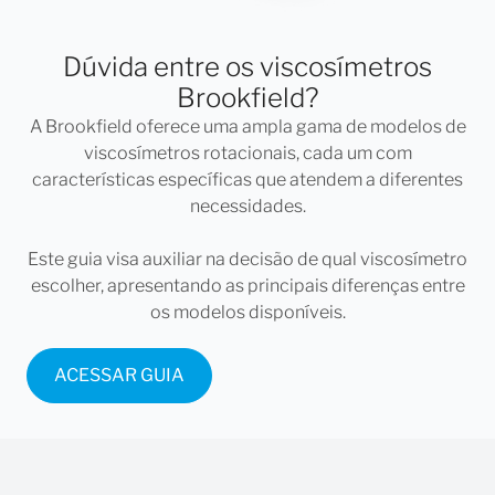
Padrões de viscosidade rastreáveis pelo
NIST disponíveis
Dúvida entre os viscosímetros
Garanta que suas medições sejam precisas e estejam
Brookfield?
em conformidade com os padrões da indústria, com
A Brookfield oferece uma ampla gama de modelos de
padrões de viscosidade rastreáveis pelo NIST.
viscosímetros rotacionais, cada um com
características específicas que atendem a diferentes
Viscosímetro analógico Brookfield com
necessidades.
operação silenciosa e confiável
Este guia visa auxiliar na decisão de qual viscosímetro
O sistema de acionamento eletrônico garante
escolher, apresentando as principais diferenças entre
operação silenciosa e confiável, minimizando
os modelos disponíveis.
interrupções no seu ambiente de trabalho.
ACESSAR GUIA
Tradição em medição de viscosidade
Brookfield
Confie na tradição dos instrumentos Brookfield,
renomados pela durabilidade e desempenho.