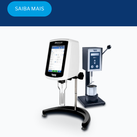
total, garantindo desempenho consistente em
SAIBA MAIS
múltiplas análises.
Ajuste fácil de velocidade e controle
liga/desliga
Simplifique a operação com controles liga/desliga e
ajustes de velocidade de forma simples, pois facilita a
personalização das configurações conforme suas
necessidades específicas.
Compatibilidade com todos os acessórios
Brookfield
Desfrute da versatilidade com total compatibilidade
com toda a linha de acessórios Brookfield, assim
ampliando a funcionalidade do instrumento.