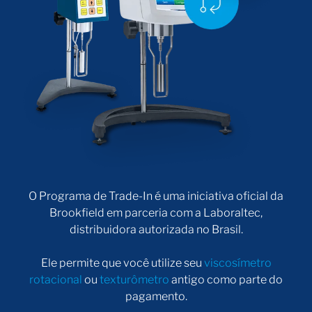
silenciosa e confiável.
Qualidade tradicional da Brookfield.
Medição contínua de torque
Fornece medições de torque em tempo real,
garantindo dados precisos e consistentes ao longo de
suas análises.
Viscosímetro analógico Brookfield com alta
precisão na medição de torque
O Programa de Trade-In é uma iniciativa oficial da
Medição de torque com precisão de 1% da faixa
Brookfield em parceria com a Laboraltec,
completa, oferecendo resultados confiáveis a cada
distribuidora autorizada no Brasil.
teste.
Ele permite que você utilize seu
viscosímetro
rotacional
ou
texturômetro
antigo como parte do
Excepcional repetibilidade
pagamento.
Beneficie-se de uma repetibilidade de 0,2% da faixa