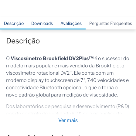
Descrição
Downloads
Avaliações
Perguntas Frequentes
Descrição
O
Viscosímetro Brookfield DV2Plus™
é o sucessor do
modelo mais popular e mais vendido da Brookfield, o
viscosímetro rotacional DV2T. Ele conta com um
moderno display touchscreen de 7”, 740 velocidades e
conectividade Bluetooth opcional, o que o torna o
novo padrão global para medição de viscosidade.
Dos laboratórios de pesquisa e desenvolvimento (P&D)
aos de controle de qualidade (CQ), seja na análise de
Ver mais
resinas, molhos ou géis farmacêuticos, o DV2Plus
oferece fluxos de trabalho mais inteligentes e dados
mais claros e precisos em cada análise.