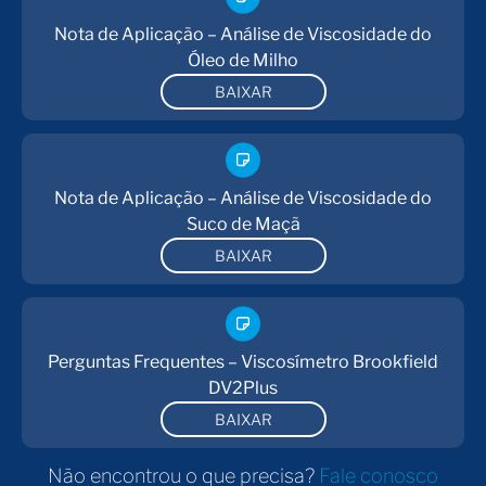
modelagem matemática, trilhas de auditoria, relatórios
Nota de Aplicação – Análise de Viscosidade do
personalizados e conformidade com a norma 21 CFR
Óleo de Milho
Parte 11.
BAIXAR
Como resultado, o equipamento atende desde
operações laboratoriais básicas até ambientes
regulados que exigem total rastreabilidade.
Nota de Aplicação – Análise de Viscosidade do
Versatilidade para diferentes laboratórios e
Suco de Maçã
análises
BAIXAR
Em resumo, o
viscosímetro Brookfield DV2Plus
oferece tecnologia de ponta, flexibilidade operacional
e robustez. Ele atende com eficiência desde
Perguntas Frequentes – Viscosímetro Brookfield
laboratórios que buscam praticidade até empresas
DV2Plus
com exigência de rastreabilidade, conformidade
normativa e controle rigoroso de dados.
BAIXAR
Não encontrou o que precisa?
Fale conosco