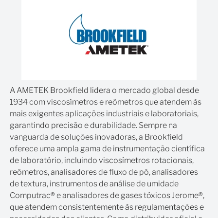
Arquivos
Programação
2 etapas no instrumento / até 25 etapas
de Etapas
com software DV Create
Softwares
DV360 e DV Create (opcionais)
Compatíveis
O que acompanha o viscosímetro
A AMETEK Brookfield lidera o mercado global desde
rotacional DV2Plus?
1934 com viscosímetros e reômetros que atendem às
Instrumento DV2Plus
mais exigentes aplicações industriais e laboratoriais,
Spindles (4 spindles LV e 6 spindles
RV/HA/HB)
garantindo precisão e durabilidade. Sempre na
Case de transporte
vanguarda de soluções inovadoras, a Brookfield
Suporte para laboratório
oferece uma ampla gama de instrumentação científica
Protetor de spindle (LV/RV)
de laboratório, incluindo viscosímetros rotacionais,
Download gratuito do software de análise por 30
reômetros, analisadores de fluxo de pó, analisadores
dias
de textura, instrumentos de análise de umidade
Computrac® e analisadores de gases tóxicos Jerome®,
que atendem consistentemente às regulamentações e
Explicações sobre os torques