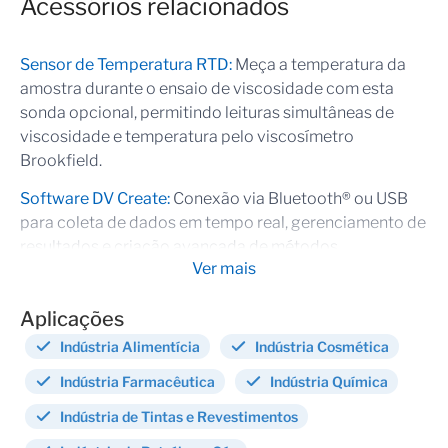
Acessórios relacionados
Desenvolvido com tecnologia digital avançada, maior
flexibilidade e uma interface ainda mais intuitiva, o
Sensor de Temperatura RTD:
Meça a temperatura da
DV2Plus
entrega o desempenho e a confiabilidade que
amostra durante o ensaio de viscosidade com esta
você espera da marca mais respeitada do setor em
sonda opcional, permitindo leituras simultâneas de
medição de viscosidade.
viscosidade e temperatura pelo viscosímetro
Brookfield.
Recursos viscosímetro DV2Plus
Software DV Create:
Conexão via Bluetooth® ou USB
para coleta de dados em tempo real, gerenciamento de
resultados e criação avançada de métodos.
Tela Touchscreen Colorida de 7”
: Display de alta
Ver mais
resolução (800×480) com amplo ângulo de visão e
Software DV360:
Análise de viscosidade com interface
interface intuitiva
intuitiva, recursos de automação e relatórios
Aplicações
Menu de Favoritos
: Salve e acesse seus métodos de
personalizados.
Indústria Alimentícia
Indústria Cosmética
análise mais usados com apenas um toque
Adaptador para pequenas amostras:
Ideal para
Assistente de Viscosidade
: Configuração guiada
Indústria Farmacêutica
Indústria Química
medições precisas de pequenos volumes de amostra.
para medições de viscosidade complexas, agora de
Indústria de Tintas e Revestimentos
forma simples
Adaptador UL:
Desenvolvido para medições precisas
Gráficos Após Análise com Exportação em PDF
: