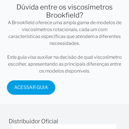
Dúvida entre os viscosímetros
Repetibilidade
0,2%
Brookfield?
Torque Máximo
5HB
A Brookfield oferece uma ampla gama de modelos de
0,1 a 200 RPM (740 velocidades
viscosímetros rotacionais, cada um com
Velocidades
disponíveis)
características específicas que atendem a diferentes
necessidades.
Tempo para parada, temperatura, torque;
Critérios de
número de pontos
Finalização da
Revoluções, ciclos HPQA;
Este guia visa auxiliar na decisão de qual viscosímetro
Análise
Tipos: igual (=), menor que (<), maior que (>),
escolher, apresentando as principais diferenças entre
estabilização, pico exotérmico.
os modelos disponíveis.
Assistente de
Viscosidade
ACESSAR GUIA
Menu de
Favoritos
Integração
com HPQA
Distribuidor Oficial
Memória para
Memória interna e pen drive