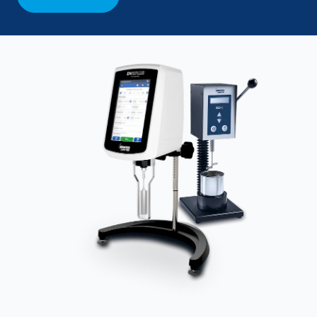
Thermosel, Banhos Termostáticos, ULA,
Acessórios
DIN, Espiral, SSA, Quick Connect, Spindle
Compatíveis
de Palhetas, HPQA
Idiomas
8 idiomas
Disponíveis
Viscosidade (cP, mPa∙s, P, Pa∙s),
Informações
Temperatura (°C, °F ou K), Torque (%,
em tempo real
mNm, dina∙cm), Velocidade/Spindle e
Status das Etapas do Programa
Gráfico
Exibição após análise
Conformidade
CFR 21 Parte
Sim, com software DV360
11
LV (1 – 6M cP)
Faixa de
RV (100 – 40M cP)
Medição
HA (200 – 80M cP)
HB (800 – 320M cP)
Precisão
1% da faixa de operação